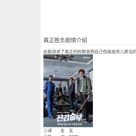
真正胜负剧情介绍
此剧讲述了真正的检察官把自己伪装成吊儿郎当
◎译 名 无