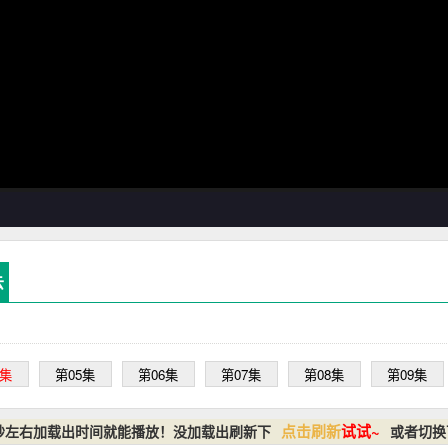
云
4集
第05集
第06集
第07集
第08集
第09集
点击刷新
试试~
5秒左右加载出时间就能播放！没加载出刷新下
或者切换