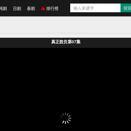
韩剧
日剧
泰剧
排行榜
真正胜负第07集