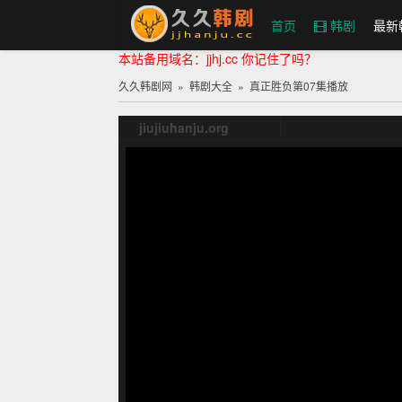
首页
韩剧
最新
本站备用域名：jjhj.cc 你记住了吗？
久久韩剧网
»
韩剧大全
»
真正胜负
第07集播放
久久韩剧网
jiujiuhanju.org