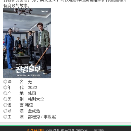
有腐败的故事。
◎译 名 无
◎年 代 2022
◎产 地 韩国
◎类 别 韩剧大全
◎语 言 韩语
◎导 演 金成浩
◎主 演 都暻秀 / 李世熙
久久韩剧网
-
百度XML
-
神马XML
-
360XML
-
百度地图