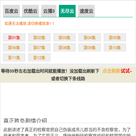
百度云
优酷云
云播3
无尽云
速度云
如遇无法播放,请切换播放源↑↑
第01集
第02集
第03集
第04集
第05集
第06集
第07集
第08集
第09集
第10集
第11集
第12集
点击刷新
试试~
等待35秒左右加载出时间就能播放！没加载出刷新下
或者切换下条线路
真正胜负剧情介绍
此剧讲述了真正的检察官把自己伪装成吊儿郎当的不良检察官，为了
弱者和受害者，为了实现正义，痛快地粉碎检察官组织和韩国国内所