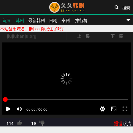
搜索
首页
韩剧
最新韩剧
日剧
泰剧
排行榜
本站备用域名：jjhj.cc 你记住了吗？
久久韩剧网
jiujiuhanju.org
上一集
下一集
报错
求片
114
19