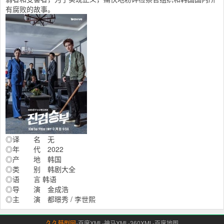
有腐败的故事。
◎译 名 无
◎年 代 2022
◎产 地 韩国
◎类 别 韩剧大全
◎语 言 韩语
◎导 演 金成浩
◎主 演 都暻秀 / 李世熙
久久韩剧网
-
百度XML
-
神马XML
-
360XML
-
百度地图