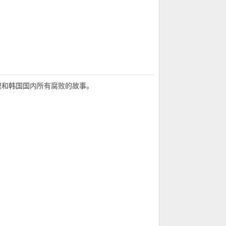
织和韩国国内所有腐败的故事。