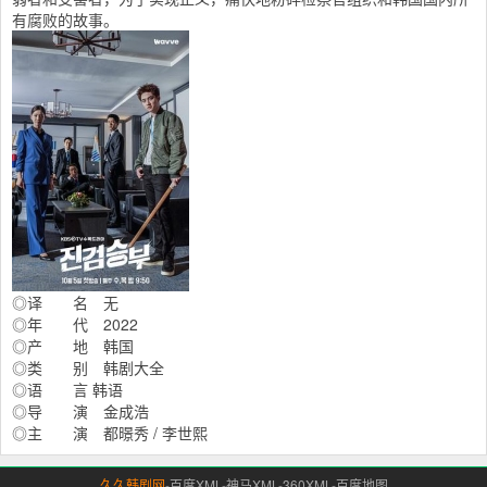
有腐败的故事。
◎译 名 无
◎年 代 2022
◎产 地 韩国
◎类 别 韩剧大全
◎语 言 韩语
◎导 演 金成浩
◎主 演 都暻秀 / 李世熙
久久韩剧网
-
百度XML
-
神马XML
-
360XML
-
百度地图