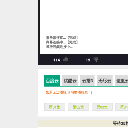
114
19
百度云
优酷云
云播3
无尽云
速度
如遇无法播放,请切换播放源↑↑
第01集
第02集
第03集
第0
等待3