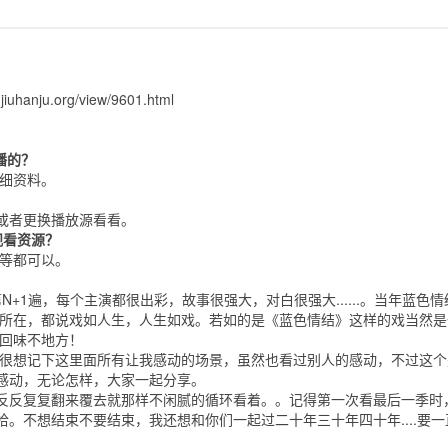
ujiuhanju.org/view/9601.html
播的？
细资料。
或者更换播放源看看。
观看资源？
等都可以。
N+1遍，每个主演都很出彩，故事很强大，对白很强大......。当年蓝
力所在，都说戏如人生，人生如戏。若如的是《蓝色情结》这样的戏当然是
得回味不地方！
然很想记下这里面所有让我感动的场景，虽然也看过别人的感动，不过这
感动，无论怎样，大家一起分享。
反反复复翻来覆去就那样不闲腻的循环看着。。记得第一次看最后一季时
。不想结束不要结束，我还想和你们一起过二十年三十年四十年....要