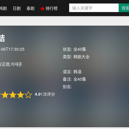
韩剧
日剧
泰剧
排行榜
结
-06T17:30:25
状态:
全40集
类型:
韩剧大全
安正勋,차재훈
语言:
韩语
备注:
全40集
别名:
4.0
1次评分