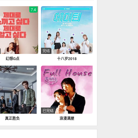
7.4
完结
幻想G点
十八岁2018
已完结
真正胜负
浪漫满屋