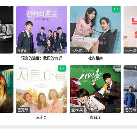
8.2
全8集
已完结
已完结
语言的温度：我们的19岁
社内相亲
6.4
已完结
全20集
已完结
三十九
市政厅