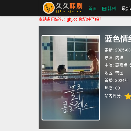
首页
韩剧
最新
本站备用域名：jjhj.cc 你记住了吗？
久久韩剧网
蓝色情
更新:
2025-03
导演:
内详
主演:
高豪贞,
地区:
韩国
首播:
2024年
热度:
69
站内评分: