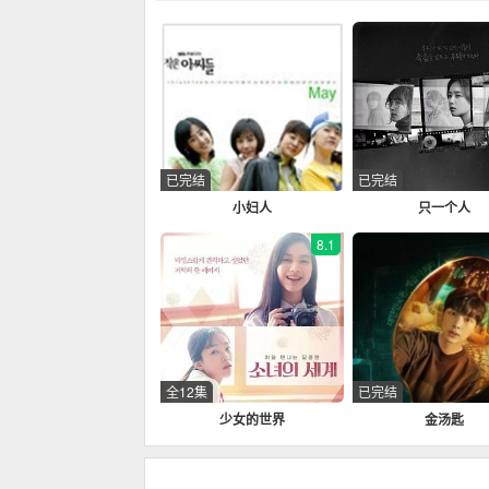
已完结
已完结
小妇人
只一个人
8.1
全12集
已完结
少女的世界
金汤匙