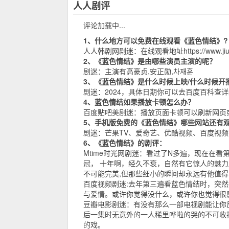
人人剧评
评论加载中...
1、什么地方可以免费在线观看《蓝色情结》?
人人韩剧网
剧迷：在线观看地址
https://www.ji
2、《蓝色情结》是由哪些演员主演的呢？
剧迷：主演有高豪贞,安正勋,차재훈
3、《蓝色情结》是什么时候上映/什么时候开
剧迷：2024，具体日期你可以去
百度百科
查详
4、蓝色情结如果播放卡顿怎么办？
百度贴吧
美剧迷：播放页面卡顿可以刷新网页
5、手机版免费的《蓝色情结》哪些网站还有
剧迷：
芒果TV
、
爱奇艺
、
优酷视频
、
百度视频
6、《蓝色情结》的剧评：
Mtime时光网
剧迷：看过了N多遍，现在在看第
冠， 十年啊，经久不衰，自然有它惊人的魅
不可能完美,但那些细小的瞬间却永远有他值
百度视频
剧迷:去年第三遍看蓝色情结时，突
与爱情。或许你觉得没什么，或许你也觉得很
豆瓣电影
剧迷：有没有那么一部电视剧能让你
后一集时无意外的一人稀里哗啦的哭的不可收拾
的戏。