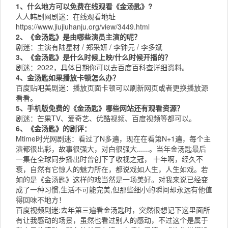
1、什么地方可以免费在线观看《金汤匙》?
人人韩剧网
剧迷：在线观看地址
https://www.jiujiuhanju.org/view/3449.html
2、《金汤匙》是由哪些演员主演的呢？
剧迷：主演有陆星材 / 郑采妍 / 李钟元 / 李多斌
3、《金汤匙》是什么时候上映/什么时候开播的？
剧迷：2022，具体日期你可以去
百度百科
查详细资料。
4、金汤匙如果播放卡顿怎么办？
百度贴吧
美剧迷：播放页面卡顿可以刷新网页或者更换播放源
看看。
5、手机版免费的《金汤匙》哪些网站还有观看资源？
剧迷：
芒果TV
、
爱奇艺
、
优酷视频
、
百度视频
等都可以。
6、《金汤匙》的剧评：
Mtime时光网
剧迷：看过了N多遍，现在在看第N+1遍，每个主
演都很出彩，故事很强大，对白很强大......。当年金汤匙最后
一集在全球同步播出时曾创下了收视之冠， 十年啊，经久不
衰，自然有它惊人的魅力所在，都说戏如人生，人生如戏。若
如的是《金汤匙》这样的戏当然是一场美好。对我来说已经变
成了一种习惯,生活不可能完美,但那些细小的瞬间却永远有他值
得回味不地方！
百度视频
剧迷:去年第三遍看金汤匙时，突然很想记下这里面所
有让我感动的场景，虽然也看过别人的感动，不过这个是属于