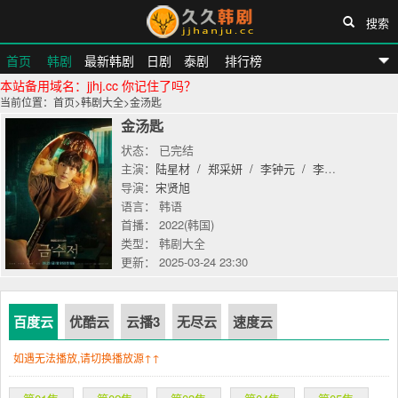
搜索
首页
韩剧
最新韩剧
日剧
泰剧
排行榜
本站备用域名：jjhj.cc 你记住了吗？
久久韩剧网
当前位置：
首页
>
韩剧大全
>
金汤匙
金汤匙
状态： 已完结
主演：
陆星材
/
郑采妍
/
李钟元
/
李多斌
导演：
宋贤旭
语言： 韩语
首播： 2022(韩国)
类型： 韩剧大全
更新： 2025-03-24 23:30
百度云
优酷云
云播3
无尽云
速度云
如遇无法播放,请切换播放源↑↑