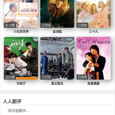
全12集
已完结
已完结
少女的世界
金汤匙
三十九
全20集
已完结
已完结
市政厅
真正胜负
浪漫满屋
人人剧评
评论加载中...