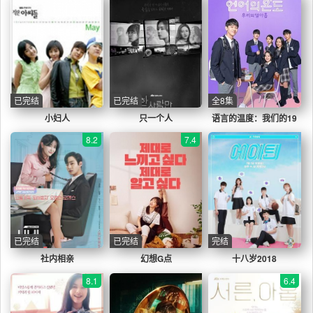
已完结
已完结
全8集
小妇人
只一个人
语言的温度：我们的19
岁
8.2
7.4
已完结
已完结
完结
社内相亲
幻想G点
十八岁2018
8.1
6.4