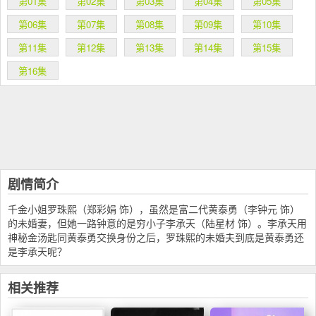
第01集
第02集
第03集
第04集
第05集
第06集
第07集
第08集
第09集
第10集
第11集
第12集
第13集
第14集
第15集
第16集
剧情简介
千金小姐罗珠熙（郑彩娟 饰），虽然是富二代黄泰勇（李钟元 饰）
的未婚妻，但她一路钟意的是穷小子李承天（陆星材 饰）。李承天用
神秘金汤匙同黄泰勇交换身份之后，罗珠熙的未婚夫到底是黄泰勇还
是李承天呢？
相关推荐