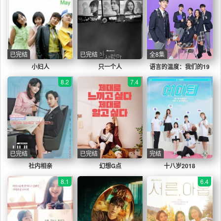
已完结
已完结
全8集
小妇人
只一个人
语言的温度：我们的19
岁
8.2
7.4
已完结
已完结
完结
社内相亲
幻想G点
十八岁2018
8.1
6.4