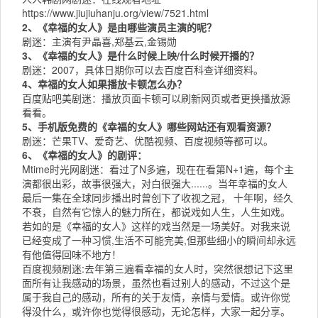
https://www.jiujiuhanju.org/view/7521.html
2、《幸福的女人》是由哪些演员主演的呢？
剧迷：主演有尹晶喜,郑基云,金锡勋
3、《幸福的女人》是什么时候上映/什么时候开播的？
剧迷：2007，具体日期你可以去
百度百科
查详细资料。
4、幸福的女人如果播放卡顿怎么办？
百度贴吧
美剧迷：播放页面卡顿可以刷新网页或者更换播放源
看看。
5、手机版免费的《幸福的女人》哪些网站还有观看资源？
剧迷：
芒果TV
、
爱奇艺
、
优酷视频
、
百度视频
等都可以。
6、《幸福的女人》的剧评：
Mtime时光网
剧迷：看过了N多遍，现在在看第N+1遍，每个主
演都很出彩，故事很强大，对白很强大......。当年幸福的女人
最后一集在全球同步播出时曾创下了收视之冠， 十年啊，经久
不衰，自然有它惊人的魅力所在，都说戏如人生，人生如戏。
若如的是《幸福的女人》这样的戏当然是一场美好。对我来说
已经变成了一种习惯,生活不可能完美,但那些细小的瞬间却永远
有他值得回味不地方！
百度视频
剧迷:去年第三遍看幸福的女人时，突然很想记下这里
面所有让我感动的场景，虽然也看过别人的感动，不过这个是
属于我自己的感动，所有的关于友情，亲情与爱情。或许你觉
得没什么，或许你也觉得很感动，无论怎样，大家一起分享。