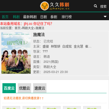
搜索
首页
韩剧
最新韩剧
日剧
泰剧
排行榜
本站备用域名：jjhj.cc 你记住了吗？
久久韩剧网
当前位置：
首页
>
韩剧大全
>
施魔法
施魔法
状态： 已完结
主演：
盛骏
林智妍
白成铉
金允慧
崔星俊
康男
导演：
???
语言： 韩语
首播： 2021(韩国)
类型： 韩剧大全
更新： 2025-03-21 23:30
百度云
优酷云
速度云
如遇无法播放,请切换播放源↑↑