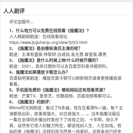
人人剧评
评论加载中...
1、什么地方可以免费在线观看《施魔法》?
人人韩剧网
剧迷：在线观看地址
https://www.jiujiuhanju.org/view/3223.html
2、《施魔法》是由哪些演员主演的呢？
剧迷：主演有盛骏,林智妍,白成铉,金允慧,崔星俊,康男
3、《施魔法》是什么时候上映/什么时候开播的？
剧迷：2021，具体日期你可以去
百度百科
查详细资料。
4、施魔法如果播放卡顿怎么办？
百度贴吧
美剧迷：播放页面卡顿可以刷新网页或者更换播放源
看看。
5、手机版免费的《施魔法》哪些网站还有观看资源？
剧迷：
芒果TV
、
爱奇艺
、
优酷视频
、
百度视频
等都可以。
6、《施魔法》的剧评：
Mtime时光网
剧迷：看过了N多遍，现在在看第N+1遍，每个主
演都很出彩，故事很强大，对白很强大......。当年施魔法最后
一集在全球同步播出时曾创下了收视之冠， 十年啊，经久不
衰，自然有它惊人的魅力所在，都说戏如人生，人生如戏。若
如的是《施魔法》这样的戏当然是一场美好。对我来说已经变