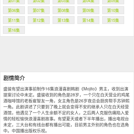
第01集
第02集
第03集
第04集
第05集
第06集
第07集
第08集
第09集
第10集
第11集
第12集
第13集
第14集
第15集
第16集
剧情简介
盛骏有望出演事前制作16集浪漫喜剧韩剧《Mojito》男主，收到出演
提案讨论中未定。盛骏收到的角色是28岁，一个只在白天营业的鸡尾
酒咖啡馆的老板崔智友一角，女主角色是26岁夜总会厨房帮手苏钟熙
一角。此剧讲述了只要到了晚上就会变得不安的继承人只在白天经营
酒馆，他遇见了一个人生余额不足的女人，之后两人克服伤痛陷入爱
情的轻松愉快浪漫喜剧故事。有望夏天或者下半年播出，播出电视台
未定，三大台和有线台都有播出可能，目前男主外别的角色也在选角
中。中国播出版权乐视。