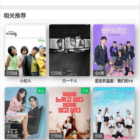
相关推荐
已完结
已完结
全8集
小妇人
只一个人
语言的温度：我们的19
岁
8.2
7.4
已完结
已完结
完结