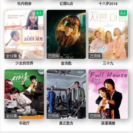
社内相亲
幻想G点
十八岁2018
8.1
6.4
全12集
已完结
已完结
少女的世界
金汤匙
三十九
全20集
已完结
已完结
市政厅
真正胜负
浪漫满屋