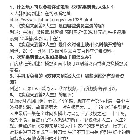
1、什么地方可以免费在线观看《欢迎来到第2人生》?
人人韩剧网
剧迷：在线观看地址
https://www.jiujiuhanju.org/view/1338.html
2、《欢迎来到第2人生》是由哪些演员主演的呢？
剧迷：主演有郑智薰,林智妍,郭时旸,孙秉浩,朴元尚,韩相镇,张
素妍,金重基,崔弼立,申在河
3、《欢迎来到第2人生》是什么时候上映/什么时候开播的？
剧迷：2019，具体日期你可以去
百度百科
查详细资料。
4、欢迎来到第2人生如果播放卡顿怎么办？
百度贴吧
美剧迷：播放页面卡顿可以刷新网页或者更换播放源
看看。
5、手机版免费的《欢迎来到第2人生》哪些网站还有观看资
源？
剧迷：
芒果TV
、
爱奇艺
、
优酷视频
、
百度视频
等都可以。
6、《欢迎来到第2人生》的剧评：
Mtime时光网
剧迷：看过了N多遍，现在在看第N+1遍，每个主
演都很出彩，故事很强大，对白很强大......。当年欢迎来到第2
人生最后一集在全球同步播出时曾创下了收视之冠， 十年啊，
经久不衰，自然有它惊人的魅力所在，都说戏如人生，人生如
戏。若如的是《欢迎来到第2人生》这样的戏当然是一场美好。
对我来说已经变成了一种习惯,生活不可能完美,但那些细小的瞬
间却永远有他值得回味不地方！