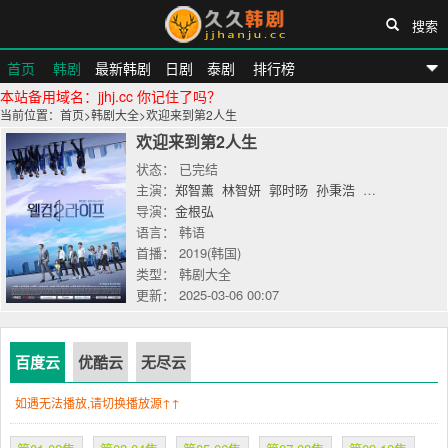
搜索
首页
韩剧
最新韩剧
日剧
泰剧
排行榜
本站备用域名：jjhj.cc 你记住了吗？
久久韩剧网
当前位置：
首页
>
韩剧大全
>
欢迎来到第2人生
欢迎来到第2人生
状态： 已完结
主演：
郑智薰
林智妍
郭时旸
孙秉浩
朴元尚
韩相
导演：
金根弘
语言： 韩语
首播： 2019(韩国)
类型： 韩剧大全
更新： 2025-03-06 00:07
百度云
优酷云
无尽云
如遇无法播放,请切换播放源↑↑