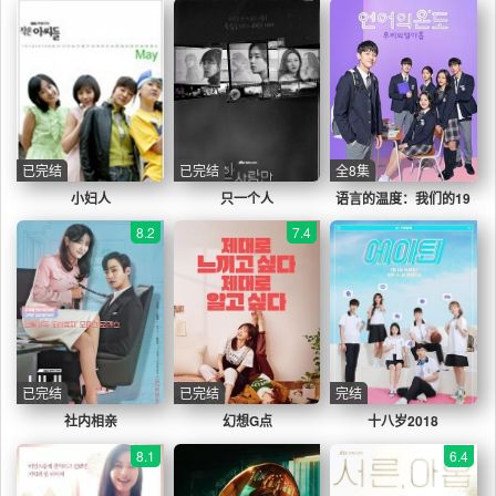
已完结
已完结
全8集
小妇人
只一个人
语言的温度：我们的19
岁
8.2
7.4
已完结
已完结
完结
社内相亲
幻想G点
十八岁2018
8.1
6.4