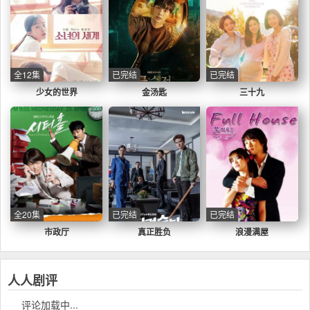
全12集
已完结
已完结
少女的世界
金汤匙
三十九
全20集
已完结
已完结
市政厅
真正胜负
浪漫满屋
人人剧评
评论加载中...