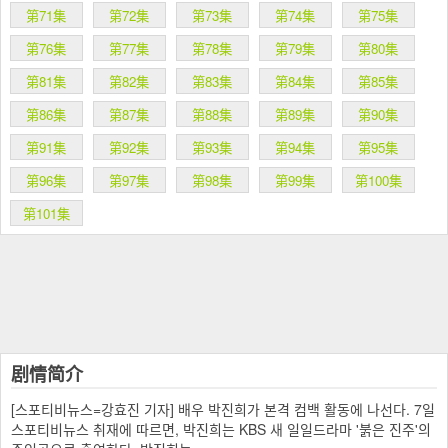
第71集
第72集
第73集
第74集
第75集
第76集
第77集
第78集
第79集
第80集
第81集
第82集
第83集
第84集
第85集
第86集
第87集
第88集
第89集
第90集
第91集
第92集
第93集
第94集
第95集
第96集
第97集
第98集
第99集
第100集
第101集
剧情简介
[스포티비뉴스=강효진 기자] 배우 박진희가 본격 컴백 활동에 나선다. 7일
스포티비뉴스 취재에 따르면, 박진희는 KBS 새 일일드라마 '붉은 진주'의