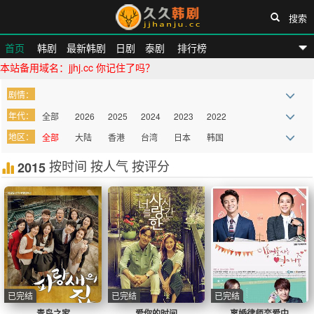
搜索
首页
韩剧
最新韩剧
日剧
泰剧
排行榜
本站备用域名：jjhj.cc 你记住了吗？
久久韩剧网
剧情：
年代：
全部
2026
2025
2024
2023
2022
地区：
全部
大陆
香港
台湾
日本
韩国
2021
2020
2019
2018
2017
2016
欧美
按时间
泰国
按人气
其他
按评分
2015
2015
2014
2013
2012
2011
2010
more
已完结
已完结
已完结
青鸟之家
爱你的时间
离婚律师恋爱中