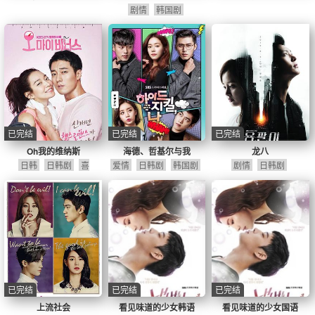
剧情
韩国剧
已完结
已完结
已完结
Oh我的维纳斯
海德、哲基尔与我
龙八
日韩
日韩剧
喜
爱情
日韩剧
韩国剧
剧情
日韩剧
剧
爱情
韩国剧
已完结
已完结
已完结
上流社会
看见味道的少女韩语
看见味道的少女国语