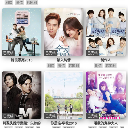
剧情
爱情
韩国剧
已完结
已完结
已完结
她很漂亮2015
陷入纯情
制作人
剧情
爱情
韩国剧
剧情
韩国剧
已完结
已完结
已完结
特殊失踪专案组：失踪的
你是谁-学校2015
哦我的鬼神大人