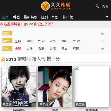
搜索
首页
韩剧
最新韩剧
日剧
泰剧
排行榜
本站备用域名：jjhj.cc 你记住了吗？
久久韩剧网
剧情：
年代：
全部
2026
2025
2024
2023
2022
地区：
全部
大陆
香港
台湾
日本
韩国
2021
2020
2019
2018
2017
2016
欧美
按时间
泰国
按人气
其他
按评分
2010
2015
2014
2013
2012
2011
2010
more
已完结
已完结
已完结
神的测验
同伊
意面情迷