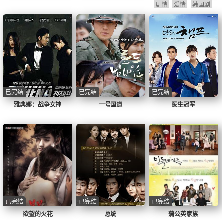
剧情
爱情
韩国剧
已完结
已完结
已完结
雅典娜：战争女神
一号国道
医生冠军
已完结
已完结
已完结
欲望的火花
总统
蒲公英家族