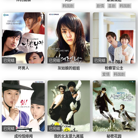
韩国剧
剧情
喜剧
韩国剧
已完结
已完结
已完结
坏男人
灰姑娘的姐姐
检察官公主
爱情
韩国剧
已完结
已完结
成均馆绯闻
我的女友是九尾狐
秘密花园