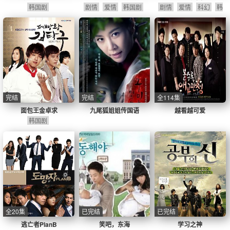
韩国剧
剧情
爱情
韩国剧
剧情
爱情
科幻
韩
国剧
完结
完结
全114集
面包王金卓求
九尾狐姐姐传国语
越看越可爱
韩国剧
全20集
已完结
已完结
逃亡者PlanB
笑吧，东海
学习之神