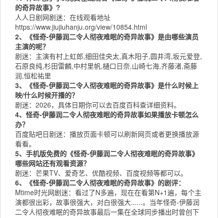
的奇异故事》?
人人日剧网
剧迷：在线观看地址
https://www.jiujiuhanju.org/view/10854.html
2、《怪奇-伊藤润二令人彻夜难眠的奇异故事》是由哪些演员
主演的呢？
剧迷：主演有村上虹郎,细田佳央太,真木阳子,圆井湾,坂元爱登,
石原良纯,杉田雷麟,中村里帆,樋口日奈,山崎七海,齐藤渚,斋藤
润,恒松祐里
3、《怪奇-伊藤润二令人彻夜难眠的奇异故事》是什么时候上
映/什么时候开播的？
剧迷：2026，具体日期你可以去
百度百科
查详细资料。
4、怪奇-伊藤润二令人彻夜难眠的奇异故事如果播放卡顿怎么
办？
百度贴吧
日剧迷：播放页面卡顿可以刷新网页或者更换播放源
看看。
5、手机版免费的《怪奇-伊藤润二令人彻夜难眠的奇异故事》
哪些网站还有观看资源？
剧迷：
芒果TV
、
爱奇艺
、
优酷视频
、
百度视频
等都可以。
6、《怪奇-伊藤润二令人彻夜难眠的奇异故事》的剧评：
Mtime时光网
剧迷：看过了N多遍，现在在看第N+1遍，每个主
演都很出彩，故事很强大，对白很强大......。当年怪奇-伊藤润
二令人彻夜难眠的奇异故事最后一集在全球同步播出时曾创下