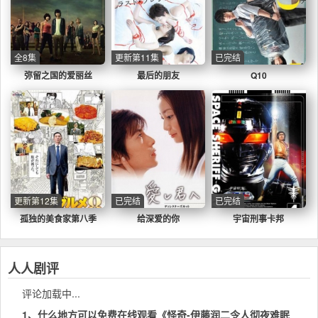
全8集
更新第11集
已完结
弥留之国的爱丽丝
最后的朋友
Q10
更新第12集
已完结
已完结
孤独的美食家第八季
给深爱的你
宇宙刑事卡邦
人人剧评
评论加载中...
1、什么地方可以免费在线观看《怪奇-伊藤润二令人彻夜难眠