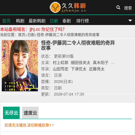
搜索
首页
韩剧
最新韩剧
日剧
泰剧
排行榜
本站备用域名：jjhj.cc 你记住了吗？
久久韩剧网
当前位置：
首页
>
日剧
>
怪奇-伊藤润二令人彻夜难眠的奇异故事
怪奇-伊藤润二令人彻夜难眠的奇异
故事
状态： 更新第03集
主演：
村上虹郎
细田佳央太
真木阳子
圆井湾
坂元
导演：
山田笃宏
下津优太
近藤亮太
语言： 日语
首播： 2026(日本)
类型： 日剧
更新： 2026-07-24 17:30
无尽云
速度云
如遇无法播放,请切换播放源↑↑