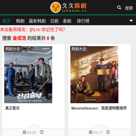
搜索
首页
韩剧
最新韩剧
日剧
泰剧
排行榜
本站备用域名：jjhj.cc 你记住了吗？
久久韩剧网
搜索
金成浩
的结果共
8
条
韩剧大全
韩剧大全
真正胜负
MovetoHeaven：我是遗物整理师
03-27
03-17