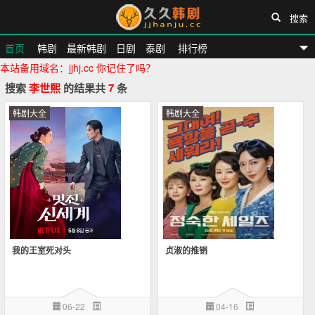
搜索
首页
韩剧
最新韩剧
日剧
泰剧
排行榜
本站备用域名：jjhj.cc 你记住了吗？
久久韩剧网
搜索
李世熙
的结果共
7
条
韩剧大全
韩剧大全
我的王室死对头
贞淑的推销
06-22
04-16