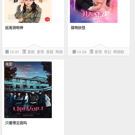
延南洞吻神
接吻妖怪
10-31
喜剧
爱情
悬疑
韩国
10-29
爱情
奇幻
韩国剧
剧
电影
只看得见我吗