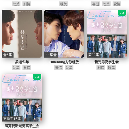
耽美
剧情
耽美
喜剧
耽美
爱情
7.4
全5集
11集全
第02集
柔道少年
Blueming为你绽放
新光男高学生会
耽美
爱情
爱情
耽美
剧情
耽美
7.4
更新至16集
照亮我新光男高学生会