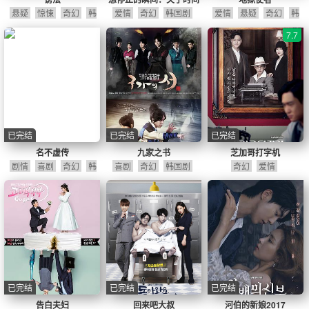
悬疑
惊悚
奇幻
韩
爱情
奇幻
韩国剧
爱情
悬疑
奇幻
韩
国剧
国剧
7.7
已完结
已完结
已完结
名不虚传
九家之书
芝加哥打字机
剧情
喜剧
奇幻
韩
喜剧
奇幻
韩国剧
奇幻
爱情
国剧
已完结
已完结
已完结
告白夫妇
回来吧大叔
河伯的新娘2017