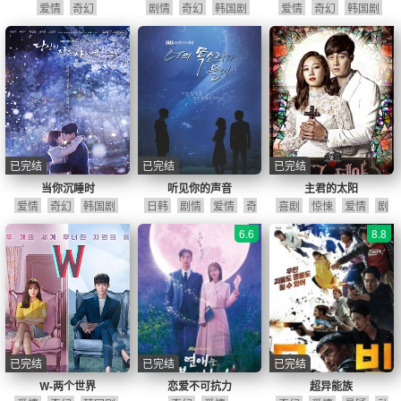
爱情
奇幻
剧情
奇幻
韩国剧
爱情
奇幻
韩国剧
已完结
已完结
已完结
当你沉睡时
听见你的声音
主君的太阳
爱情
奇幻
韩国剧
日韩
剧情
爱情
奇
喜剧
惊悚
爱情
剧
幻
日韩剧
情
奇幻
韩国剧
6.6
8.8
已完结
已完结
已完结
W-两个世界
恋爱不可抗力
超异能族