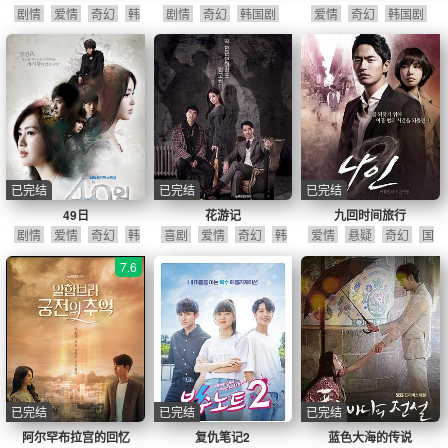
剧情
爱情
奇幻
韩
剧情
奇幻
韩国剧
爱情
奇幻
韩国剧
国剧
已完结
已完结
已完结
49日
花游记
九回时间旅行
剧情
爱情
奇幻
韩
喜剧
爱情
奇幻
韩
爱情
悬疑
奇幻
国
国剧
国剧
产剧
韩国剧
7.6
已完结
已完结
已完结
阿尔罕布拉宫的回忆
复仇笔记2
蓝色大海的传说