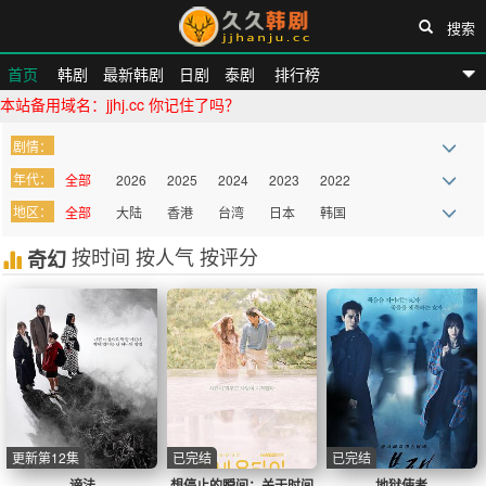
搜索
首页
韩剧
最新韩剧
日剧
泰剧
排行榜
本站备用域名：jjhj.cc 你记住了吗？
久久韩剧网
剧情：
年代：
全部
2026
2025
2024
2023
2022
地区：
全部
大陆
香港
台湾
日本
韩国
2021
2020
2019
2018
2017
2016
欧美
按时间
泰国
按人气
其他
按评分
奇幻
2015
2014
2013
2012
2011
2010
more
更新第12集
已完结
已完结
谤法
想停止的瞬间：关于时间
地狱使者