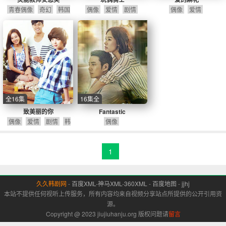
青春偶像
奇幻
韩国
偶像
爱情
剧情
偶像
爱情
剧
全16集
16集全
致美丽的你
Fantastic
偶像
爱情
剧情
韩
偶像
国剧
1
久久韩剧网
-
百度XML
-
神马XML
-
360XML
-
百度地图
-
jjhj
本站不提供任何视听上传服务，所有内容均来自视频分享站点所提供的公开引用资
源。
Copyright @ 2023 jiujiuhanju.org 版权问题请
留言