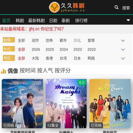
搜索
首页
韩剧
最新韩剧
日剧
泰剧
排行榜
本站备用域名：jjhj.cc 你记住了吗？
久久韩剧网
剧情：
全部
动作
恐怖
都市
少儿
爱情
年代：
全部
2026
2025
2024
2023
2022
喜剧
恐怖
宫廷
剧情
犯罪
家庭
地区：
全部
大陆
香港
台湾
日本
韩国
2021
2020
2019
2018
2017
2016
励志
偶像
科幻
惊悚
悬疑
古装
欧美
按时间
泰国
按人气
其他
按评分
偶像
2015
2014
2013
2012
2011
2010
奇幻
鬼怪
耽美
more
6.5
已完结
12集全
已完结
灵能教师安恩英
玩偶骑士
爱的麻花